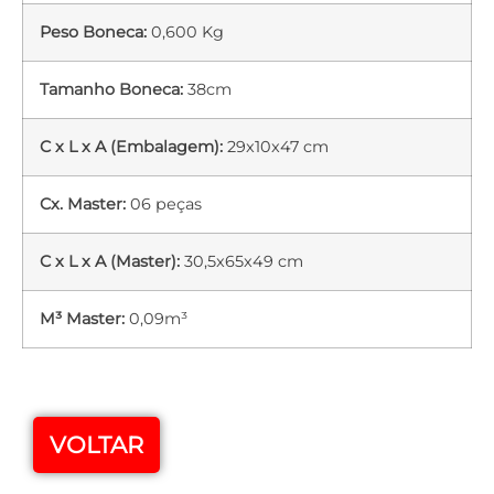
Peso Boneca:
0,600 Kg
Tamanho Boneca:
38cm
C x L x A (Embalagem):
29x10x47 cm
Cx. Master:
06 peças
C x L x A (Master):
30,5x65x49 cm
M³ Master:
0,09m³
VOLTAR