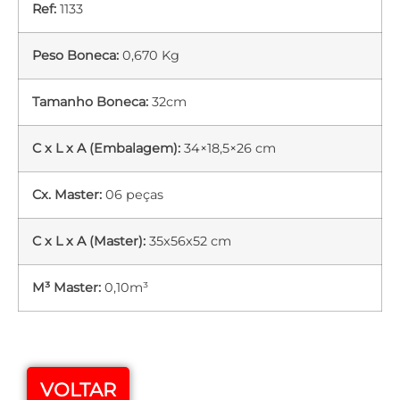
Ref:
1133
Peso Boneca:
0,670 Kg
Tamanho Boneca:
32cm
C x L x A (Embalagem):
34×18,5×26 cm
Cx. Master:
06 peças
C x L x A (Master):
35x56x52 cm
M³ Master:
0,10m³
VOLTAR