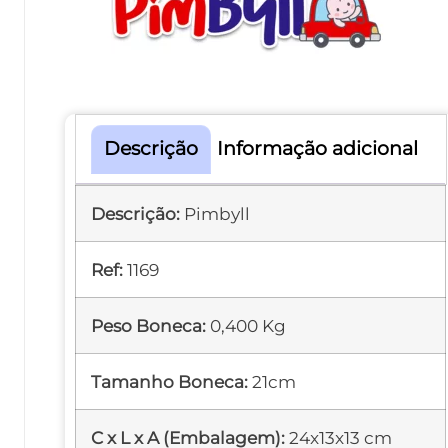
Descrição
Informação adicional
Descrição:
Pimbyll
Ref:
1169
Peso Boneca:
0,400 Kg
Tamanho Boneca:
21cm
C x L x A (Embalagem):
24x13x13 cm