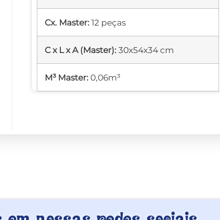
Cx. Master:
12 peças
C x L x A (Master):
30x54x34 cm
M³ Master:
0,06m³
em nossas redes sociais