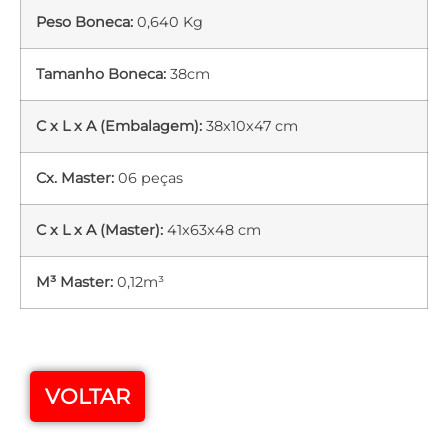
Peso Boneca:
0,640 Kg
Tamanho Boneca:
38cm
C x L x A (Embalagem):
38x10x47 cm
Cx. Master:
06 peças
C x L x A (Master):
41x63x48 cm
M³ Master:
0,12m³
VOLTAR