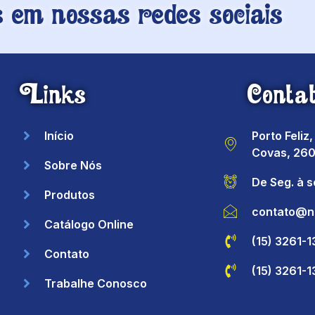
em nossas redes sociais
Links
Conta
Início
Porto Feliz
Covas, 260
Sobre Nós
De Seg. à 
Produtos
contato@n
Catálogo Online
(15) 3261-
Contato
(15) 3261-
Trabalhe Conosco