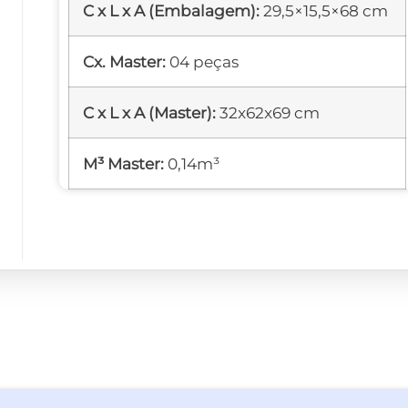
C x L x A (Embalagem):
29,5×15,5×68 cm
Cx. Master:
04 peças
C x L x A (Master):
32x62x69 cm
M³ Master:
0,14m³